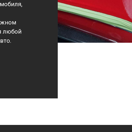
омобиля,
олжном
я любой
вто.